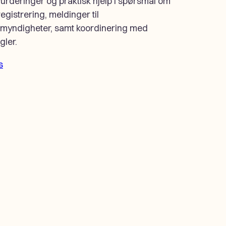
vurderinger og praktisk hjelp i spørsmål om
registrering, meldinger til
temyndigheter, samt koordinering med
gler.
s