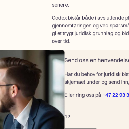
senere.
Codex bistår både i avsluttende p
gjennomføringen og ved spørsmål
gi et trygt juridisk grunnlag og b
over tid.
Send oss en henvendels
Har du behov for juridisk bis
skjemaet under og send inn, 
Eller ring oss på
+47 22 93 
1
2