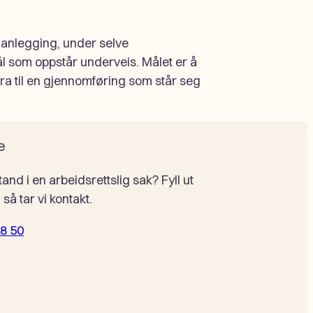
lanlegging, under selve
 som oppstår underveis. Målet er å
idra til en gjennomføring som står seg
e
tand i en arbeidsrettslig sak? Fyll ut
så tar vi kontakt.
38 50