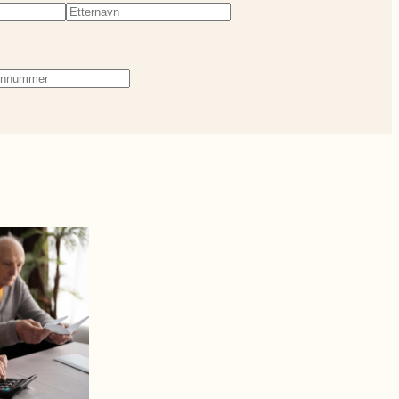
evd)
Etternavn
(Påkrevd)
fonnummer
(Påkrevd)