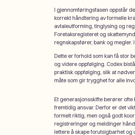
I gjennomføringsfasen oppstår det
korrekt håndtering av formelle kra
avtaleutforming, tinglysing og regi
Foretaksregisteret og skattemynd
regnskapsfører, bank og megler.
Dette er forhold som kan få stor b
og videre oppfølging. Codex bistår
praktisk oppfølging, slik at nødve
måte som gir trygghet for alle invo
Et generasjonsskifte berører ofte
fremtidig ansvar. Derfor er det vi
formelt riktig, men også godt koo
registreringer og meldinger håndte
lettere å skape forutsigbarhet 