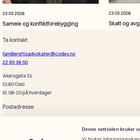
23.03.2026
23.03.2026
Skatt og avg
Sameie og konfliktforebygging
Ta kontakt
familierettsadvokater@codex.no
22 93 38 50
Akersgata 51
0180 Oslo
Kl. 08-20 på hverdager
Postadresse
Pb. 8744, St Olavplass
0028 Oslo
Denne nettsiden bruker c
Vi bruker informasjonskaps