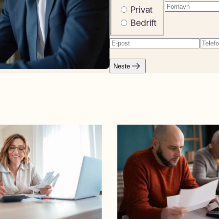
Fornavn
(Påkr
Company
Privat
or
Bedrift
private
E-
Tele
post
(Påkrevd)
Neste