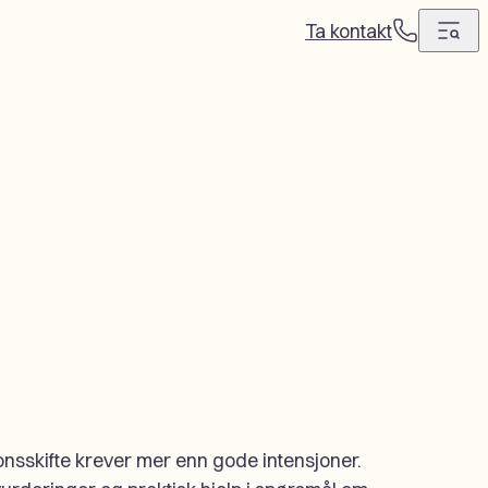
Ta kontakt
T
e
l
e
f
o
n
nsskifte krever mer enn gode intensjoner.