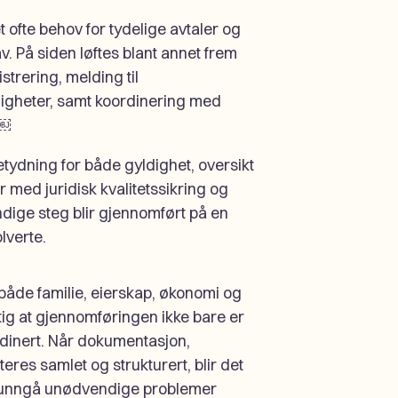
 ofte behov for tydelige avtaler og
v. På siden løftes blant annet frem
strering, melding til
igheter, samt koordinering med
 ￼
etydning for både gyldighet, oversikt
 med juridisk kvalitetssikring og
ndige steg blir gjennomført på en
lverte.
 både familie, eierskap, økonomi og
ktig at gjennomføringen ikke bare er
rdinert. Når dokumentasjon,
res samlet og strukturert, blir det
og unngå unødvendige problemer