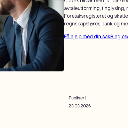
Codex bistår med juridiske 
avtaleutforming, tinglysing, 
Foretaksregisteret og skat
regnskapsfører, bank og me
Få hjelp med din sak
Ring os
Publisert
23.03.2026