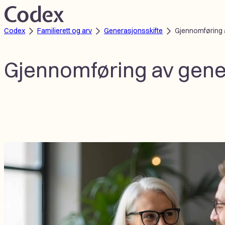
Hopp
til
Codex
Familierett og arv
Generasjonsskifte
Gjennomføring 
innhold
Gjennomføring av gene