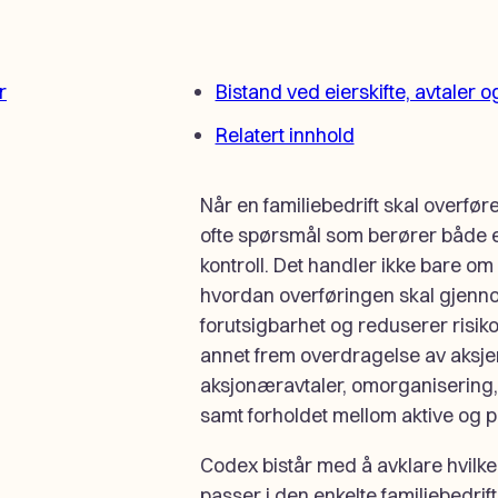
r
Bistand ved eierskifte, avtaler o
Relatert innhold
Når en familiebedrift skal overfør
ofte spørsmål som berører både ei
kontroll. Det handler ikke bare 
hvordan overføringen skal gjenn
forutsigbarhet og reduserer risikoe
annet frem overdragelse av aksje
aksjonæravtaler, omorganisering, 
samt forholdet mellom aktive og p
Codex bistår med å avklare hvilke
passer i den enkelte familiebedrifte