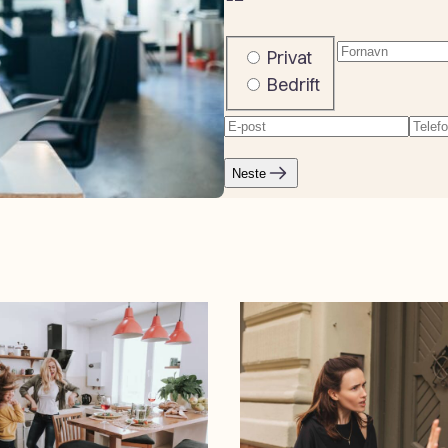
Fornavn
(Påkr
Company
Privat
or
Bedrift
private
E-
Tele
post
(Påkrevd)
Neste