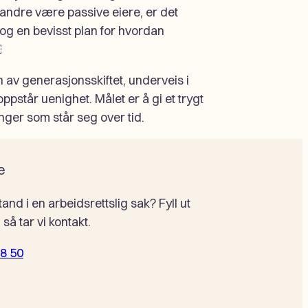
 andre være passive eiere, er det
r og en bevisst plan for hvordan
￼
 av generasjonsskiftet, underveis i
står uenighet. Målet er å gi et trygt
inger som står seg over tid.
e
tand i en arbeidsrettslig sak? Fyll ut
så tar vi kontakt.
38 50