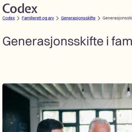
Hopp
til
Codex
Familierett og arv
Generasjonsskifte
Generasjonsskift
innhold
Generasjonsskifte i fam