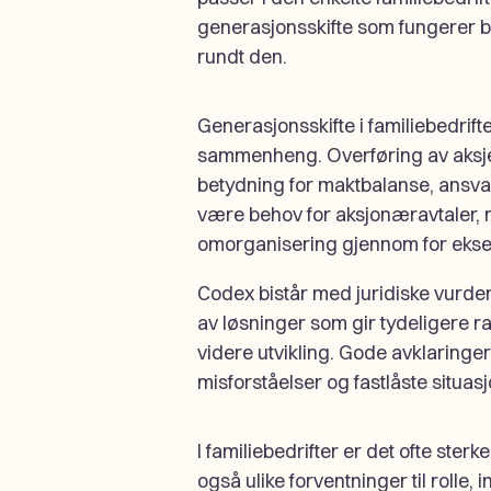
generasjonsskifte som fungerer b
rundt den.
Generasjonsskifte i familiebedrifte
sammenheng. Overføring av aksjer
betydning for maktbalanse, ansvar
være behov for aksjonæravtaler, n
omorganisering gjennom for eksemp
Codex bistår med juridiske vurderi
av løsninger som gir tydeligere 
videre utvikling. Gode avklaringer
misforståelser og fastlåste situas
I familiebedrifter er det ofte ste
også ulike forventninger til rolle, 