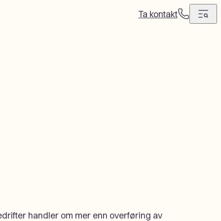
Ta kontakt
T
e
l
e
f
o
n
bedrifter handler om mer enn overføring av