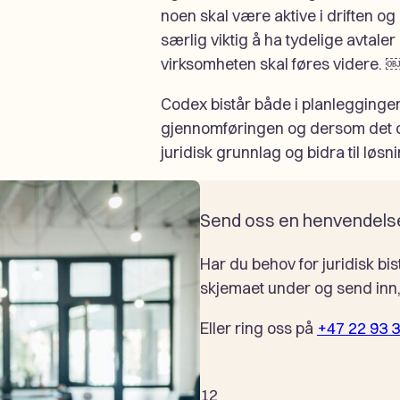
noen skal være aktive i driften og
særlig viktig å ha tydelige avtale
virksomheten skal føres videre. 
Codex bistår både i planleggingen
gjennomføringen og dersom det opp
juridisk grunnlag og bidra til løsn
Send oss en henvendels
Har du behov for juridisk bis
skjemaet under og send inn, 
Eller ring oss på
+47 22 93 
1
2