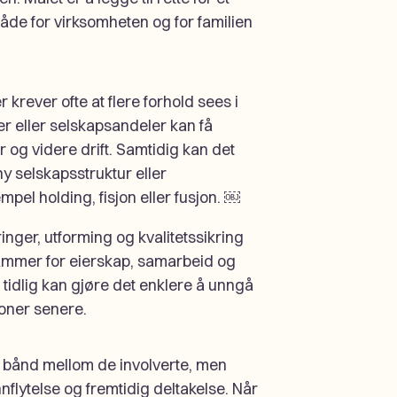
åde for virksomheten og for familien
r krever ofte at flere forhold sees i
 eller selskapsandeler kan få
 og videre drift. Samtidig kan det
y selskapsstruktur eller
el holding, fisjon eller fusjon. ￼
nger, utforming og kvalitetssikring
rammer for eierskap, samarbeid og
 tidlig kan gjøre det enklere å unngå
joner senere.
rke bånd mellom de involverte, men
innflytelse og fremtidig deltakelse. Når