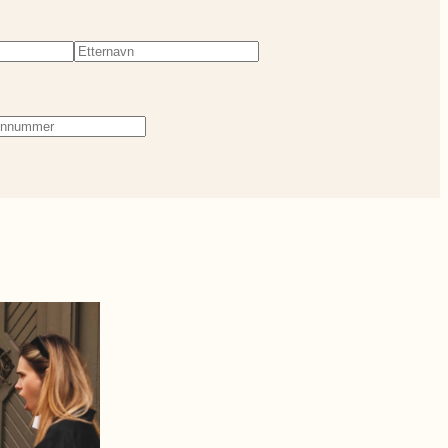
evd)
Etternavn
(Påkrevd)
fonnummer
(Påkrevd)