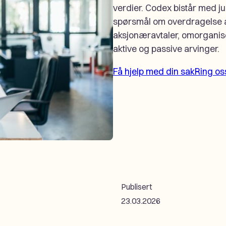
verdier. Codex bistår med ju
spørsmål om overdragelse a
aksjonæravtaler, omorganise
aktive og passive arvinger.
Få hjelp med din sak
Ring os
Publisert
23.03.2026