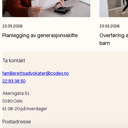
23.03.2026
23.03.2026
Planlegging av generasjonsskifte
Overføring a
barn
Ta kontakt
familierettsadvokater@codex.no
22 93 38 50
Akersgata 51
0180 Oslo
Kl. 08-20 på hverdager
Postadresse