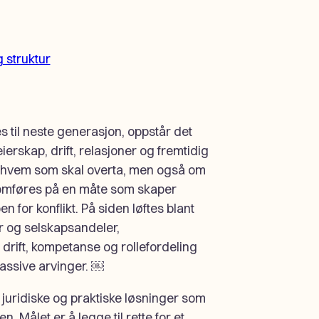
g struktur
es til neste generasjon, oppstår det
erskap, drift, relasjoner og fremtidig
om hvem som skal overta, men også om
omføres på en måte som skaper
n for konflikt. På siden løftes blant
r og selskapsandeler,
drift, kompetanse og rollefordeling
assive arvinger. ￼
 juridiske og praktiske løsninger som
n. Målet er å legge til rette for et