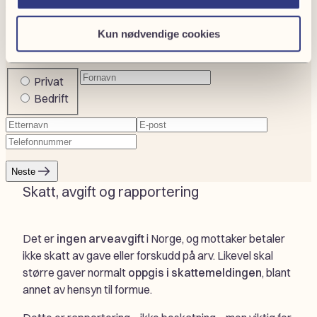
Send oss en henvendelse, så tar vi kontakt.
Kun nødvendige cookies
1
2
Fornavn
(Påkrevd)
Company
Privat
or
Bedrift
private
Etternavn
(Påkrevd)
E-
Telefonnummer
(Påkrevd)
post
(Påkrevd)
Neste
Skatt, avgift og rapportering
Det er
ingen arveavgift
i Norge, og mottaker betaler
ikke skatt av gave eller forskudd på arv. Likevel skal
større gaver normalt
oppgis i skattemeldingen
, blant
annet av hensyn til formue.