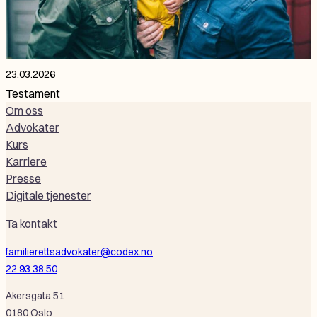
23.03.2026
Testament
Om oss
Advokater
Kurs
Karriere
Presse
Digitale tjenester
Ta kontakt
familierettsadvokater@codex.no
22 93 38 50
Akersgata 51
0180 Oslo