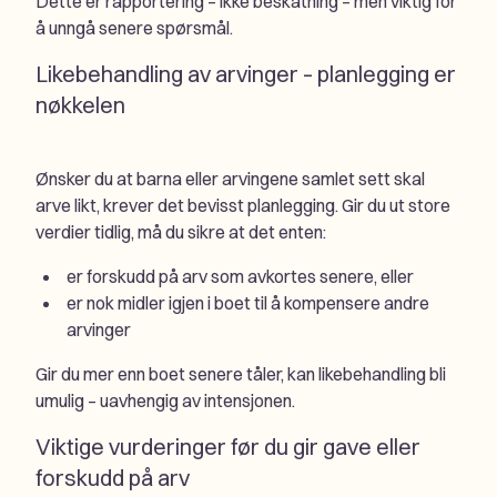
Dette er rapportering – ikke beskatning – men viktig for
å unngå senere spørsmål.
Likebehandling av arvinger – planlegging er
nøkkelen
Ønsker du at barna eller arvingene samlet sett skal
arve likt, krever det bevisst planlegging. Gir du ut store
verdier tidlig, må du sikre at det enten:
er forskudd på arv som avkortes senere, eller
er nok midler igjen i boet til å kompensere andre
arvinger
Gir du mer enn boet senere tåler, kan likebehandling bli
umulig – uavhengig av intensjonen.
Viktige vurderinger før du gir gave eller
forskudd på arv