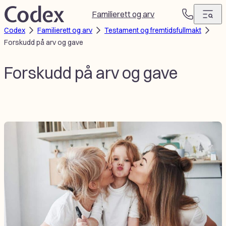
Hopp
Familierett og arv
T
til
Codex
Familierett og arv
Testament og fremtidsfullmakt
e
innhold
Forskudd på arv og gave
l
e
f
Forskudd på arv og gave
o
n