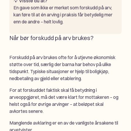
💡
Visste du at?
En gave som ikke er merket som forskudd på arv,
kan føre til at én arving i praksis får betydelig mer
enn de andre – helt lovlig.
Når bør forskudd på arv brukes?
Forskudd på arv brukes ofte for å utjevne økonomisk
støtte over tid, særlig der barna har behov på ulike
tidspunkt. Typiske situasjoner er hjelp til boligkjøp,
nedbetaling av gjeld eller etablering.
For at forskuddet faktisk skal få betydning i
arveoppgjøret, må det være klart for mottakeren – og
helst også for øvrige arvinger – at beløpet skal
avkortes senere.
Manglende avklaring er en av de vanligste årsakene til
arvetvister.