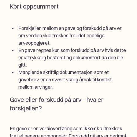
Kort oppsummert
Forskjellen mellom en gave og forskudd på arv er
om verdien skal trekkes fra i det endelige
arveoppgjøret.
En gave regnes kun som forskudd på arv hvis dette
er uttrykkelig bestemt og dokumentert da den ble
gitt.
Manglende skriftlig dokumentasjon, som et
gavebrev, er en svært vanlig årsak til konflikt
mellom arvinger.
Gave eller forskudd på arv – hva er
forskjellen?
En gave er en verdioverføring som
ikke skal trekkes
fra
i et senere arveoppgjør. Forskudd på arv er derimot