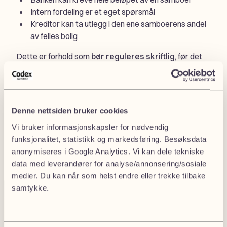
Intern fordeling er et eget spørsmål
Kreditor kan ta utlegg i den ene samboerens andel
av felles bolig
Dette er forhold som
bør reguleres skriftlig
, før det
oppstår problemer.
Denne nettsiden bruker cookies
💡
Visste du at
Vi bruker informasjonskapsler for nødvendig
En kreditor kan ta pant i den ene samboerens andel
funksjonalitet, statistikk og markedsføring. Besøksdata
av felles bolig – uten at den andre nødvendigvis
anonymiseres i Google Analytics. Vi kan dele tekniske
varsles?
data med leverandører for analyse/annonsering/sosiale
medier. Du kan når som helst endre eller trekke tilbake
samtykke.