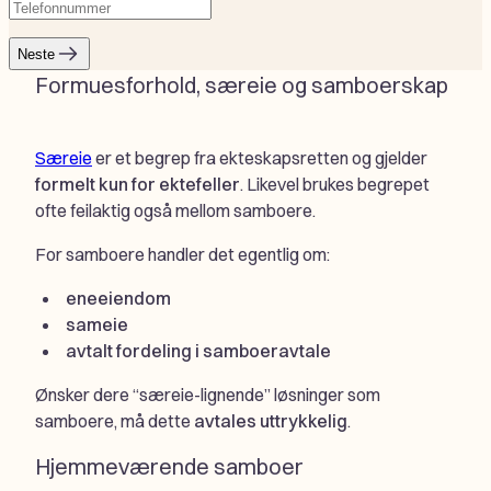
Telefonnummer
(Påkrevd)
post
(Påkrevd)
Neste
Formuesforhold, særeie og samboerskap
Særeie
er et begrep fra ekteskapsretten og gjelder
formelt kun for ektefeller
. Likevel brukes begrepet
ofte feilaktig også mellom samboere.
For samboere handler det egentlig om:
eneeiendom
sameie
avtalt fordeling i samboeravtale
Ønsker dere “særeie-lignende” løsninger som
samboere, må dette
avtales uttrykkelig
.
Hjemmeværende samboer