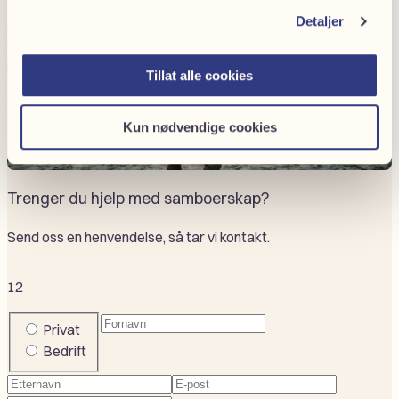
Detaljer
Tillat alle cookies
Kun nødvendige cookies
Trenger du hjelp med samboerskap?
Send oss en henvendelse, så tar vi kontakt.
1
2
Fornavn
(Påkrevd)
Company
Privat
or
Bedrift
private
Etternavn
(Påkrevd)
E-