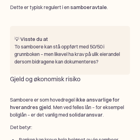
Dette er typisk regulert i en
samboeravtale
.
💡
Visste du at
To samboere kan stå oppført med 50/50 i
grunnboken – men likevel ha krav på ulik eierandel
dersom bidragene kan dokumenteres?
Gjeld og økonomisk risiko
Samboere er som hovedregel
ikke ansvarlige for
hverandres gjeld
. Men ved felles lån – for eksempel
boliglån – er det vanlig med
solidaransvar
.
Det betyr:
Banken kan kreve hele beløpet av én samboer