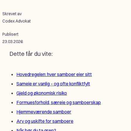
Skrevet av
Codex Advokat
Publisert
23.03.2026
Dette får du vite:
Hovedregelen: hver samboer eier sitt
Sameie er vanlig – og ofte konfliktfylt
Gjeld og økonomisk risiko
Formuesforhold, særeie og samboerskap
Hjemmeværende samboer
Arv og uskifte for samboere
Når bør du ta grep?