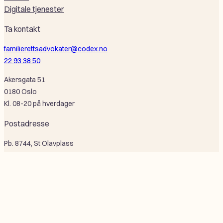
Digitale tjenester
Ta kontakt
familierettsadvokater@codex.no
22 93 38 50
Akersgata 51
0180 Oslo
Kl. 08-20 på hverdager
Postadresse
Pb. 8744, St Olavplass
0028 Oslo
Selskapsinformasjon
Codex Advokat Oslo AS
Or nr: 995 684 926