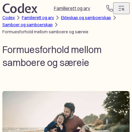
Hopp
Familierett og arv
T
til
Codex
Familierett og arv
Ekteskap og samboerskap
e
innhold
Samboer og samboerskap
l
Formuesforhold mellom samboere og særeie
e
f
o
Formuesforhold mellom
n
samboere og særeie