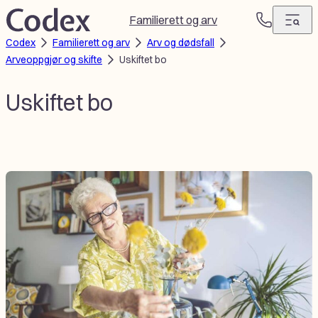
Hopp
Familierett og arv
T
til
Codex
Familierett og arv
Arv og dødsfall
e
innhold
Arveoppgjør og skifte
Uskiftet bo
l
e
f
Uskiftet bo
o
n