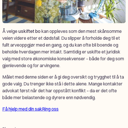
Å velge
uskiftet bo
kan oppleves som den mest skånsomme
veien videre etter et dødsfall. Du slipper å forholde deg til et
fullt arveoppgjør med en gang, og du kan ofte bli boende og
beholde hverdagen mer intakt. Samtidig er uskifte et juridisk
valg med store økonomiske konsekvenser – både for deg som
gjenlevende og for arvingene.
Målet med denne siden er å gi deg oversikt og trygghet til å ta
gode valg. Du trenger ikke stå i dette alene. Mange kontakter
advokat først når det har oppstått konflikt – da er det ofte
både mer belastende og dyrere enn nødvendig.
Få hjelp med din sak
Ring oss