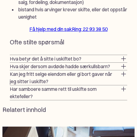
salg, fordeling, dokumentasjon)
bistand hvis arvinger krever skifte, eller det oppstår
uenighet
Få hjelp med din sak
Ring: 22 93 38 50
Ofte stilte spørsmål
Hva betyr det å sitte i uskiftet bo?
Hva skjer dersom avdøde hadde særkullsbarn?
Kan jeg fritt selge eiendom eller gi bort gaver når
jeg sitter i uskifte?
Har samboere samme rett til uskifte som
ektefeller?
Relatert innhold