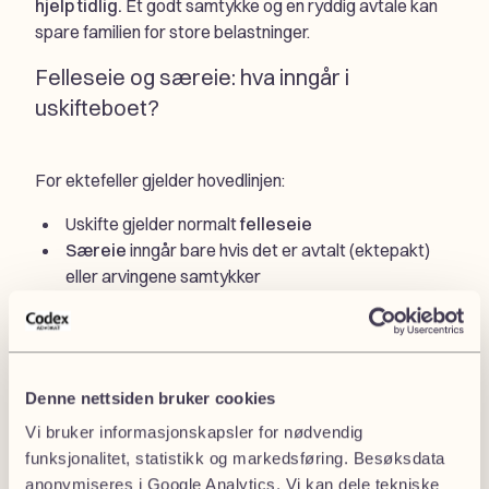
hjelp tidlig.
Et godt samtykke og en ryddig avtale kan
spare familien for store belastninger.
Felleseie og særeie: hva inngår i
uskifteboet?
For ektefeller gjelder hovedlinjen:
Uskifte gjelder normalt
felleseie
Særeie
inngår bare hvis det er avtalt (ektepakt)
eller arvingene samtykker
Hvis særeie likevel tas inn i uskifte, kan det få stor
betydning for senere fordeling. Da bør verdier som tas
inn beskrives og verdsettes tydelig, slik at det ikke
oppstår tvist om hva som “egentlig” tilhørte hvem.
Denne nettsiden bruker cookies
Vi bruker informasjonskapsler for nødvendig
funksjonalitet, statistikk og markedsføring. Besøksdata
anonymiseres i Google Analytics. Vi kan dele tekniske