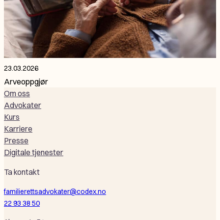
23.03.2026
Arveoppgjør
Om oss
Advokater
Kurs
Karriere
Presse
Digitale tjenester
Ta kontakt
familierettsadvokater@codex.no
22 93 38 50