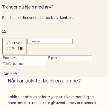
Trenger du hjelp med arv?
Send oss en henvendelse, så tar vi kontakt.
1
2
Fornavn
(Påkrevd)
Company
Privat
or
Bedrift
private
Etternavn
(Påkrevd)
E-
Telefonnummer
(Påkrevd)
post
(Påkrevd)
Neste
Når kan uskiftet bo bli en ulempe?
Uskifte er ofte valgt for trygghet. Likevel ser vi igjen
noen mønstre der uskifte gir uventet høy pris senere: