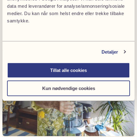
💡Visste du at?
data med leverandører for analyse/annonsering/sosiale
Nytt ekteskap stopper uskifte. Da må uskifteboet
medier. Du kan når som helst endre eller trekke tilbake
skiftes før du kan gifte deg på nytt – og arvinger
samtykke.
kan i visse situasjoner også kreve skifte ved nytt
samboerskap.
Detaljer
Tillat alle cookies
Kun nødvendige cookies