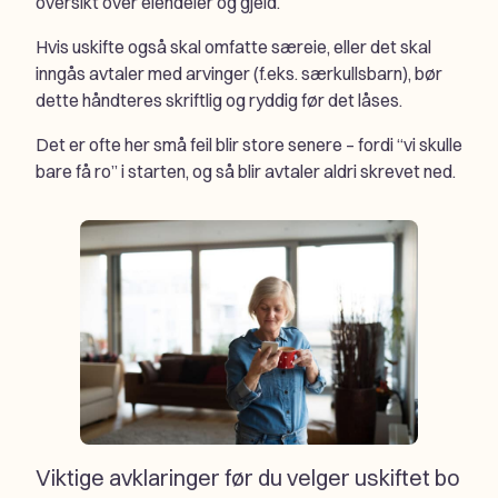
oversikt over eiendeler og gjeld.
Hvis uskifte også skal omfatte særeie, eller det skal
inngås avtaler med arvinger (f.eks. særkullsbarn), bør
dette håndteres skriftlig og ryddig før det låses.
Det er ofte her små feil blir store senere – fordi “vi skulle
bare få ro” i starten, og så blir avtaler aldri skrevet ned.
Viktige avklaringer før du velger uskiftet bo